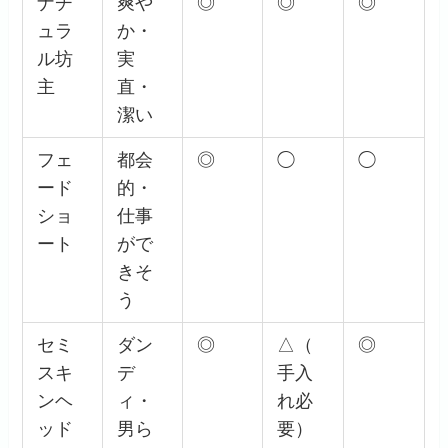
ナチ
爽や
◎
◎
◎
ュラ
か・
ル坊
実
主
直・
潔い
フェ
都会
◎
◯
◯
ード
的・
ショ
仕事
ート
がで
きそ
う
セミ
ダン
◎
△（
◎
スキ
デ
手入
ンヘ
ィ・
れ必
ッド
男ら
要）