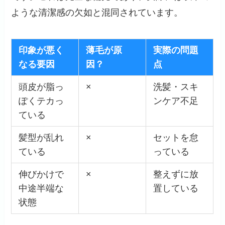
ような清潔感の欠如と混同されています。
印象が悪く
薄毛が原
実際の問題
なる要因
因？
点
頭皮が脂っ
×
洗髪・スキ
ぽくテカっ
ンケア不足
ている
髪型が乱れ
×
セットを怠
ている
っている
伸びかけで
×
整えずに放
中途半端な
置している
状態