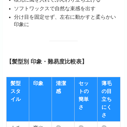
ソフトワックスで自然な束感を出す
分け目を固定せず、左右に動かすと柔らかい
印象に
【髪型別 印象・難易度比較表】
髪型
印象
清潔
セッ
薄毛
スタ
感
トの
の目
イル
簡単
立ち
さ
にく
さ