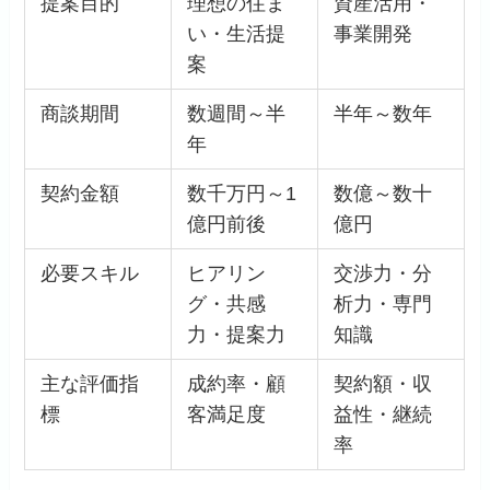
提案目的
理想の住ま
資産活用・
い・生活提
事業開発
案
商談期間
数週間～半
半年～数年
年
契約金額
数千万円～1
数億～数十
億円前後
億円
必要スキル
ヒアリン
交渉力・分
グ・共感
析力・専門
力・提案力
知識
主な評価指
成約率・顧
契約額・収
標
客満足度
益性・継続
率