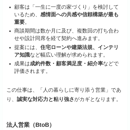
顧客は「一生に一度の家づくり」を検討して
いるため、
感情面への共感や信頼構築が最も
重要
。
商談期間は数か月に及び、複数回の打ち合わ
せや設計同席を経て契約へ進みます。
提案には、
住宅ローンや建築法規、インテリ
ア知識
など幅広い理解が求められます。
成果は
成約件数・顧客満足度・紹介率
などで
評価されます。
この仕事は、「人の暮らしに寄り添う営業」であ
り、
誠実な対応力と粘り強さ
がカギとなります。
法人営業（BtoB）