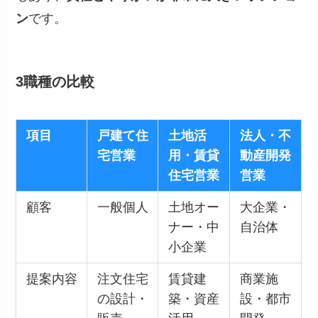
ン
です。
3職種の比較
項目
戸建て住
土地活
法人・不
宅営業
用・賃貸
動産開発
住宅営業
営業
顧客
一般個人
土地オー
大企業・
ナー・中
自治体
小企業
提案内容
注文住宅
賃貸建
商業施
の設計・
築・資産
設・都市