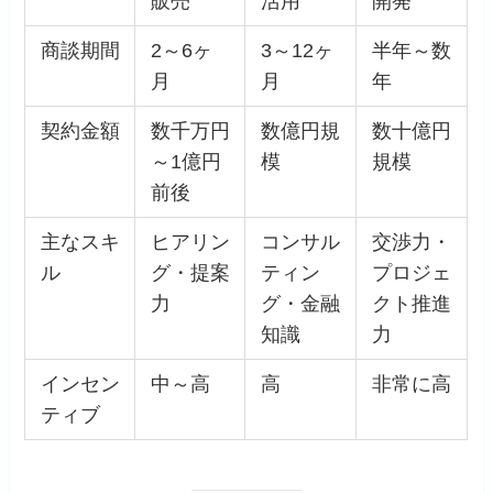
販売
活用
開発
商談期間
2～6ヶ
3～12ヶ
半年～数
月
月
年
契約金額
数千万円
数億円規
数十億円
～1億円
模
規模
前後
主なスキ
ヒアリン
コンサル
交渉力・
ル
グ・提案
ティン
プロジェ
力
グ・金融
クト推進
知識
力
インセン
中～高
高
非常に高
ティブ