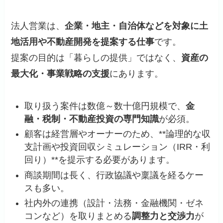
法人営業は、
企業・地主・自治体などを対象に土
地活用や不動産開発を提案する仕事
です。
提案の目的は「暮らしの提供」ではなく、
資産の
最大化・事業戦略の支援
にあります。
取り扱う案件は数億～数十億円規模で、
金
融・税制・不動産投資の専門知識
が必須。
顧客は経営層やオーナーのため、**論理的な収
支計画や投資回収シミュレーション（IRR・利
回り）**を提示する必要があります。
商談期間は長く、行政協議や稟議を経るケー
スも多い。
社内外の連携（設計・法務・金融機関・ゼネ
コンなど）を取りまとめる
調整力と交渉力
が