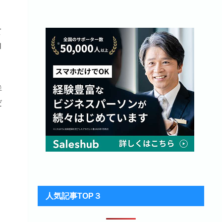
て
自
詳
だ
人気記事TOP３